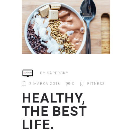
BY
SAPERSKY
2 MARCA 2018
0
FITNESS
HEALTHY,
THE BEST
LIFE.