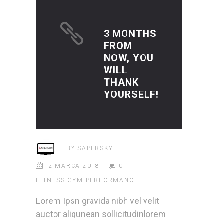
3 MONTHS
FROM
NOW, YOU
WILL
THANK
YOURSELF!
BY
SAPERSKY
2 MARCA 2018
0
FITNESS
GYM
PERFORMANCE
Lorem Ipsn gravida nibh vel velit
auctor aliqunean sollicitudinlorem