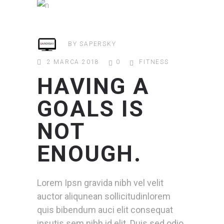
BY
SAPERSKY
2 MARCA 2018
0
FITNESS
HAVING A
GOALS IS
NOT
ENOUGH.
Lorem Ipsn gravida nibh vel velit
auctor aliqunean sollicitudinlorem
quis bibendum auci elit consequat
ipsutis sem nibh id elit. Duis sed odio