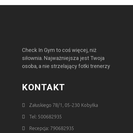
Check In Gym to coś więcej, niż
siłownia. Najważniejsza jest Twoja
osoba, a nie strzelający fotki trenerzy
KONTAKT
Załuskiego 78/1, 05-230 Kobyłka
Tel: 500682935
Recepcja: 790682935